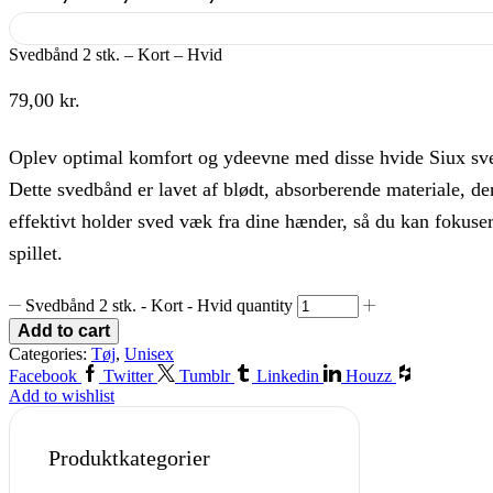
Svedbånd 2 stk. – Kort – Hvid
79,00
kr.
Oplev optimal komfort og ydeevne med disse hvide Siux sv
Dette svedbånd er lavet af blødt,
absorberende materiale,
de
effektivt holder sved væk fra dine hænder,
så du kan fokuser
spillet.
Svedbånd 2 stk. - Kort - Hvid quantity
Add to cart
Categories:
Tøj
,
Unisex
Facebook
Twitter
Tumblr
Linkedin
Houzz
Add to wishlist
Produktkategorier