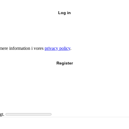
Log in
e mere information i vores
privacy policy
.
Register
gt.