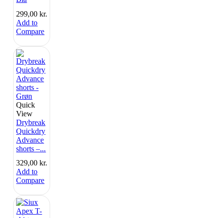
299,00
kr.
Add to
Compare
Quick
View
Drybreak
Quickdry
Advance
shorts –...
329,00
kr.
Add to
Compare