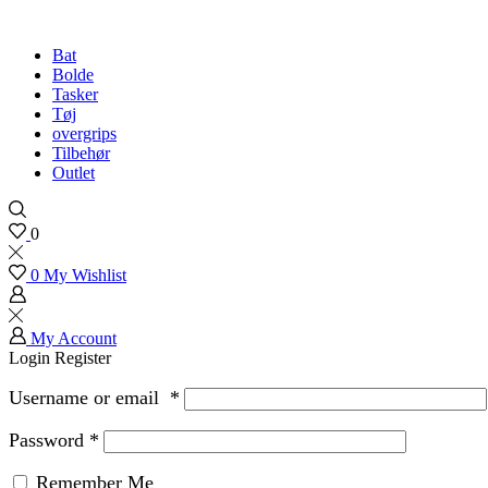
Bat
Bolde
Tasker
Tøj
overgrips
Tilbehør
Outlet
0
0
My Wishlist
My Account
Login
Register
Username or email
*
Password
*
Remember Me