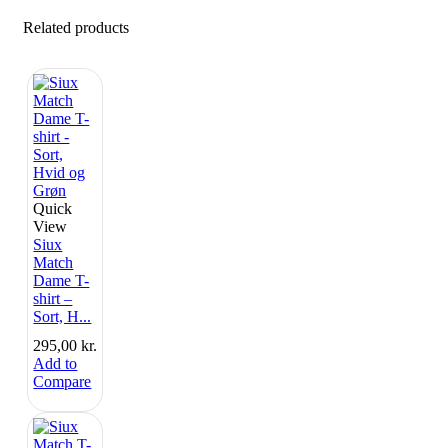
Related products
Quick
View
Siux
Match
Dame T-
shirt –
Sort, H...
295,00
kr.
Add to
Compare