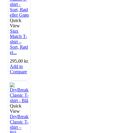
Quick
View
Siux
Match T-
shirt –
Sort, Rød
el...
295,00
kr.
Add to
Compare
Quick
View
DryBreak
Classic T-
shirt –
Blå