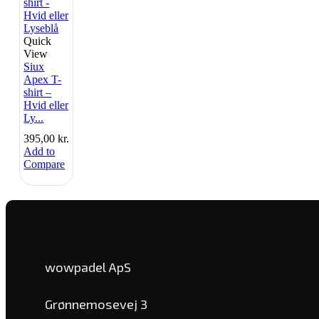
Quick
View
Siux
Apex T-
shirt –
Hvid eller
Ly...
395,00
kr.
Add to
Compare
wowpadel ApS
Grønnemosevej 3