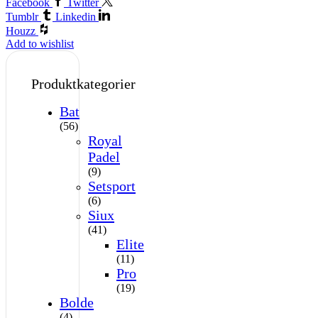
Facebook
Twitter
Tumblr
Linkedin
Houzz
Add to wishlist
Produktkategorier
Bat
(56)
Royal
Padel
(9)
Setsport
(6)
Siux
(41)
Elite
(11)
Pro
(19)
Bolde
(4)