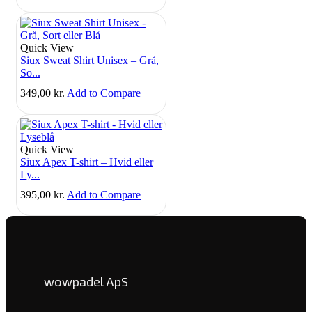
Quick View
Siux Sweat Shirt Unisex – Grå,
So...
349,00
kr.
Add to Compare
Quick View
Siux Apex T-shirt – Hvid eller
Ly...
395,00
kr.
Add to Compare
wowpadel ApS