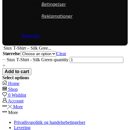
Betingelser
Reklamationer
Instagram
Siux T-Shirt – Silk Gree...
Størrelse
Clear
Siux T-Shirt - Silk Green quantity
Add to cart
Select options
Home
Shop
0
Wishlist
Account
More
More
Privatlivspolitik og handelsebetingelser
Levering