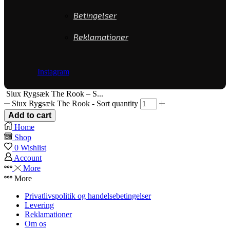
Betingelser
Reklamationer
Instagram
Siux Rygsæk The Rook – S...
Siux Rygsæk The Rook - Sort quantity
Add to cart
Home
Shop
0
Wishlist
Account
More
More
Privatlivspolitik og handelsebetingelser
Levering
Reklamationer
Om os