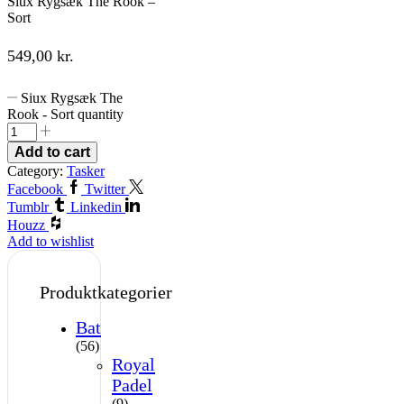
Siux Rygsæk The Rook –
Sort
549,00
kr.
Siux Rygsæk The
Rook - Sort quantity
Add to cart
Category:
Tasker
Facebook
Twitter
Tumblr
Linkedin
Houzz
Add to wishlist
Produktkategorier
Bat
(56)
Royal
Padel
(9)