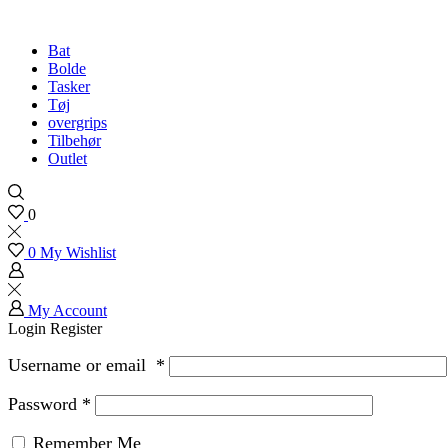
Bat
Bolde
Tasker
Tøj
overgrips
Tilbehør
Outlet
0
0
My Wishlist
My Account
Login
Register
Username or email
*
Password
*
Remember Me