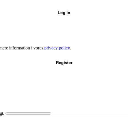
Log in
e mere information i vores
privacy policy
.
Register
gt.