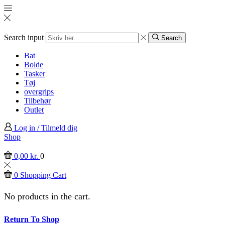
Search input
Search
Bat
Bolde
Tasker
Tøj
overgrips
Tilbehør
Outlet
Log in / Tilmeld dig
Shop
0,00
kr.
0
0
Shopping Cart
No products in the cart.
Return To Shop