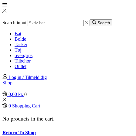
Search input
Search
Bat
Bolde
Tasker
Tøj
overgrips
Tilbehør
Outlet
Log in / Tilmeld dig
Shop
0,00
kr.
0
0
Shopping Cart
No products in the cart.
Return To Shop