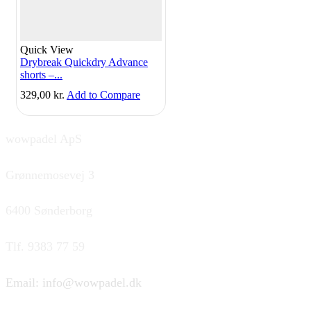
Quick View
Drybreak Quickdry Advance
shorts –...
329,00
kr.
Add to Compare
wowpadel ApS
Grønnemosevej 3
6400 Sønderborg
Tlf. 9383 77 59
Email: info@wowpadel.dk