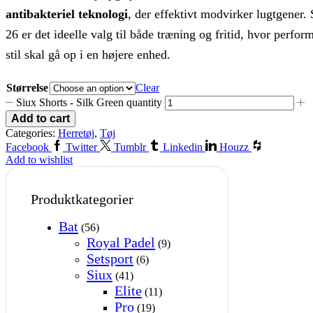
antibakteriel teknologi
, der effektivt modvirker lugtgener. 
26 er det ideelle valg til både træning og fritid, hvor perfo
stil skal gå op i en højere enhed.
Størrelse
Clear
Siux Shorts - Silk Green quantity
Add to cart
Categories:
Herretøj
,
Tøj
Facebook
Twitter
Tumblr
Linkedin
Houzz
Add to wishlist
Produktkategorier
Bat
(56)
Royal Padel
(9)
Setsport
(6)
Siux
(41)
Elite
(11)
Pro
(19)