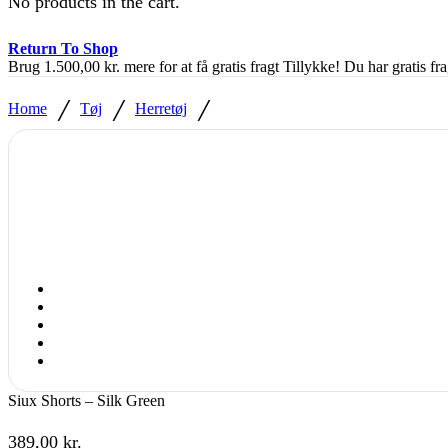
No products in the cart.
Return To Shop
Brug
1.500,00
kr.
mere for at få gratis fragt
Tillykke! Du har gratis fra
/
/
/
Home
Tøj
Herretøj
Siux Shorts – Silk Green
389,00
kr.