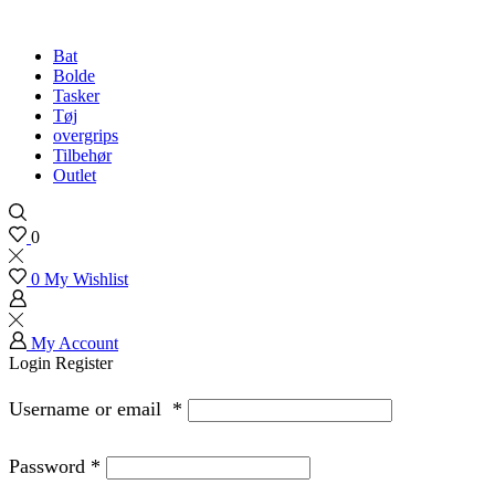
Bat
Bolde
Tasker
Tøj
overgrips
Tilbehør
Outlet
0
0
My Wishlist
My Account
Login
Register
Username or email
*
Password
*