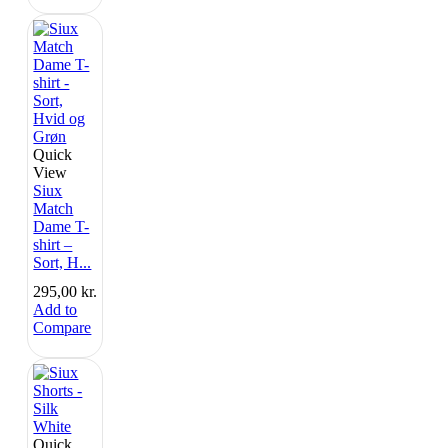
Quick
View
Siux
Match
Dame T-
shirt –
Sort, H...
295,00
kr.
Add to
Compare
Quick