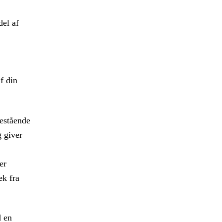
del af
f din
bestående
 giver
er
æk fra
d en