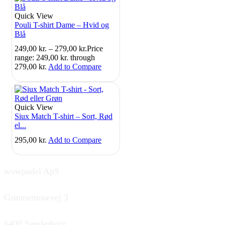
Quick View
Pouli T-shirt Dame – Hvid og
Blå
249,00
kr.
–
279,00
kr.
Price
range: 249,00 kr. through
279,00 kr.
Add to Compare
Quick View
Siux Match T-shirt – Sort, Rød
el...
295,00
kr.
Add to Compare
wowpadel ApS
Grønnemosevej 3
6400 Sønderborg