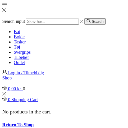
Search input
Search
Bat
Bolde
Tasker
Tøj
overgrips
Tilbehør
Outlet
Log in / Tilmeld dig
Shop
0,00
kr.
0
0
Shopping Cart
No products in the cart.
Return To Shop