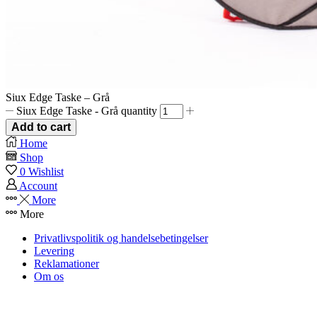
Siux Edge Taske – Grå
Siux Edge Taske - Grå quantity
Add to cart
Home
Shop
0
Wishlist
Account
More
More
Privatlivspolitik og handelsebetingelser
Levering
Reklamationer
Om os