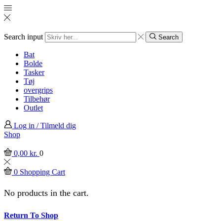
Search input
Search
Bat
Bolde
Tasker
Tøj
overgrips
Tilbehør
Outlet
Log in / Tilmeld dig
Shop
0,00
kr.
0
0
Shopping Cart
No products in the cart.
Return To Shop