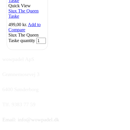
Quick View
Siux The Queen
Taske
499,00
kr.
Add to
Compare
Siux The Queen
Taske quantity
wowpadel ApS
Grønnemosevej 3
6400 Sønderborg
Tlf. 9383 77 59
Email: info@wowpadel.dk