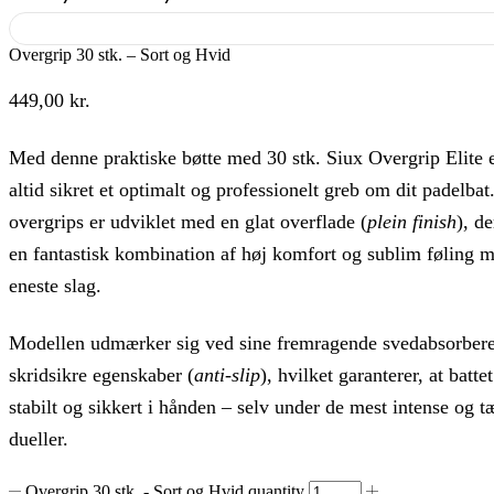
Overgrip 30 stk. – Sort og Hvid
449,00
kr.
Med denne praktiske bøtte med 30 stk. Siux Overgrip Elite 
altid sikret et optimalt og professionelt greb om dit padelbat
overgrips er udviklet med en glat overflade (
plein finish
), de
en fantastisk kombination af høj komfort og sublim føling 
eneste slag.
Modellen udmærker sig ved sine fremragende svedabsorber
skridsikre egenskaber (
anti-slip
), hvilket garanterer, at battet
stabilt og sikkert i hånden – selv under de mest intense og t
dueller.
Overgrip 30 stk. - Sort og Hvid quantity