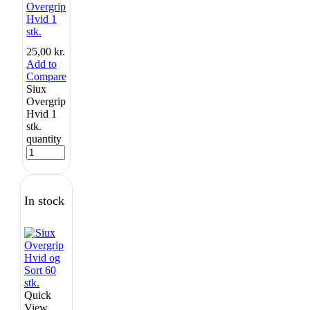
Overgrip
Hvid 1
stk.
25,00
kr.
Add to
Compare
Siux
Overgrip
Hvid 1
stk.
quantity
In stock
Quick
View