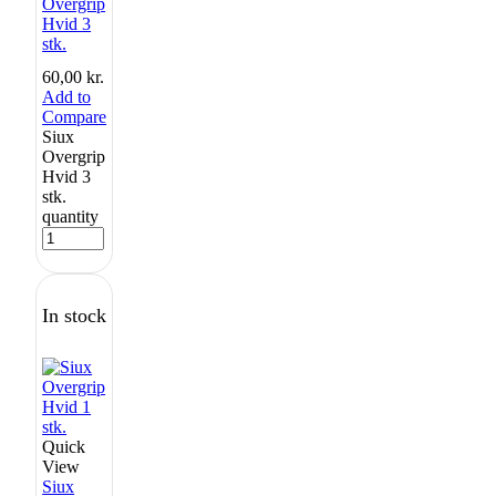
Overgrip
Hvid 3
stk.
60,00
kr.
Add to
Compare
Siux
Overgrip
Hvid 3
stk.
quantity
In stock
Quick
View
Siux