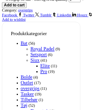
Add to cart
Category:
overgrips
Facebook
Twitter
Tumblr
Linkedin
Houzz
Add to wishlist
Produktkategorier
Bat
(56)
Royal Padel
(9)
Setsport
(6)
Siux
(41)
Elite
(11)
Pro
(19)
Bolde
(4)
Outlet
(17)
overgrips
(11)
Tasker
(19)
Tilbehør
(1)
Tøj
(52)