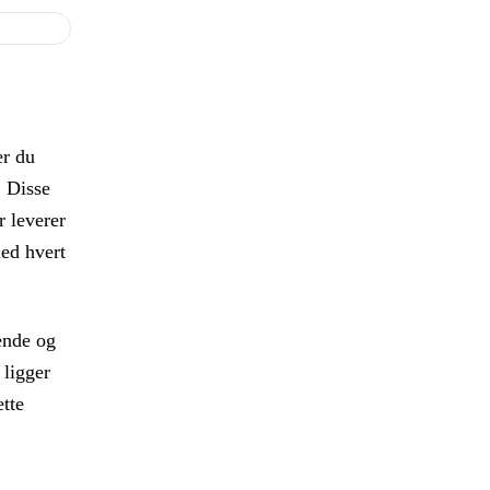
er du
. Disse
r leverer
med hvert
ende og
 ligger
ætte