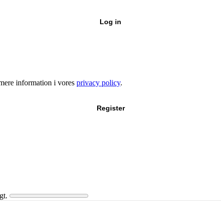
Log in
e mere information i vores
privacy policy
.
Register
gt.