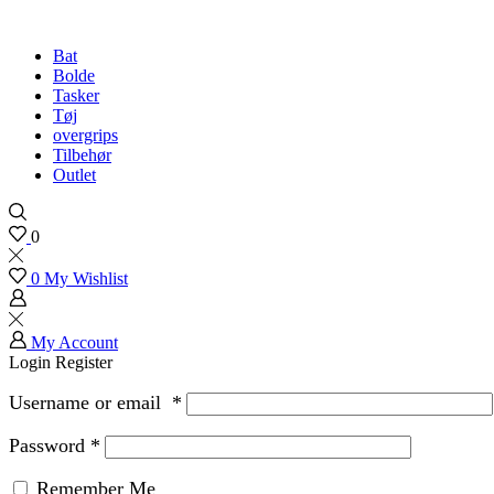
Bat
Bolde
Tasker
Tøj
overgrips
Tilbehør
Outlet
0
0
My Wishlist
My Account
Login
Register
Username or email
*
Password
*
Remember Me