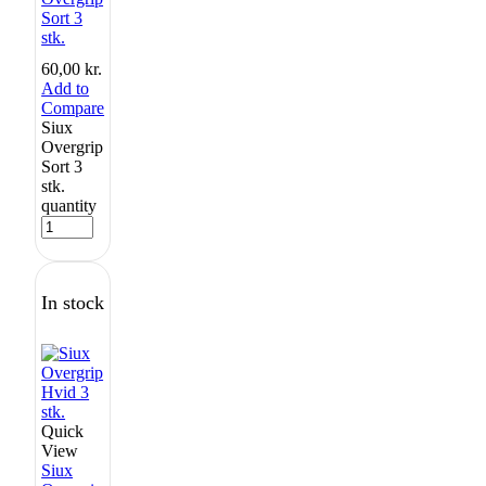
Sort 3
stk.
60,00
kr.
Add to
Compare
Siux
Overgrip
Sort 3
stk.
quantity
In stock
Quick
View
Siux