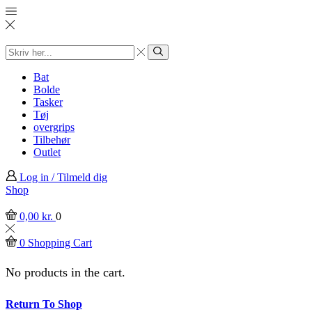
Search
input
Search
Bat
Bolde
Tasker
Tøj
overgrips
Tilbehør
Outlet
Log in / Tilmeld dig
Shop
0,00
kr.
0
0
Shopping Cart
No products in the cart.
Return To Shop