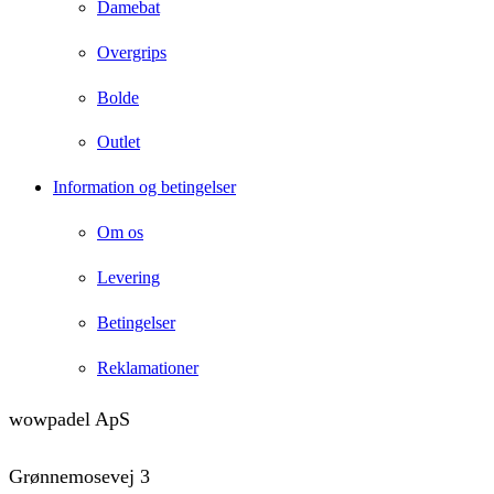
Damebat
Overgrips
Bolde
Outlet
Information og betingelser
Om os
Levering
Betingelser
Reklamationer
Instagram
wowpadel ApS
Grønnemosevej 3