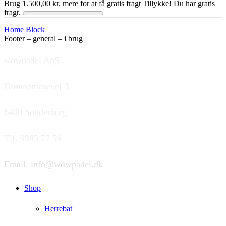
Brug
1.500,00
kr.
mere for at få gratis fragt
Tillykke! Du har gratis
fragt.
Home
Block
Footer – general – i brug
wowpadel ApS
Grønnemosevej 3
6400 Sønderborg
Tlf. 9383 77 59
Email: info@wowpadel.dk
Shop
Herrebat