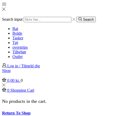
Search input
Search
Bat
Bolde
Tasker
Tøj
overgrips
Tilbehør
Outlet
Log in / Tilmeld dig
Shop
0,00
kr.
0
0
Shopping Cart
No products in the cart.
Return To Shop