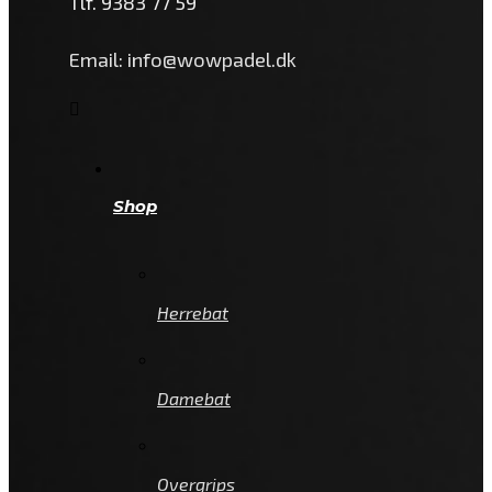
Tlf. 9383 77 59
Email: info@wowpadel.dk
Shop
Herrebat
Damebat
Overgrips