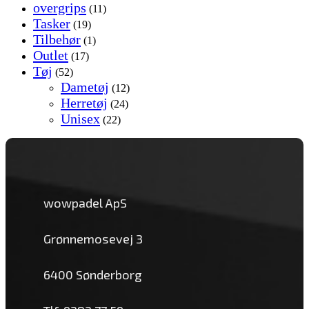
overgrips
(11)
Tasker
(19)
Tilbehør
(1)
Outlet
(17)
Tøj
(52)
Dametøj
(12)
Herretøj
(24)
Unisex
(22)
wowpadel ApS
Grønnemosevej 3
6400 Sønderborg