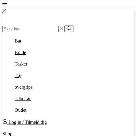
Search
input
Search
Bat
Bolde
Tasker
Tøj
overgrips
Tilbehør
Outlet
Log in / Tilmeld dig
Shop