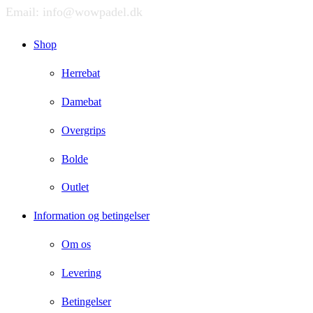
Email: info@wowpadel.dk
Shop
Herrebat
Damebat
Overgrips
Bolde
Outlet
Information og betingelser
Om os
Levering
Betingelser