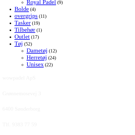
Royal Padel
(9)
Bolde
(4)
overgrips
(11)
Tasker
(19)
Tilbehør
(1)
Outlet
(17)
Tøj
(52)
Dametøj
(12)
Herretøj
(24)
Unisex
(22)
wowpadel ApS
Grønnemosevej 3
6400 Sønderborg
Tlf. 9383 77 59