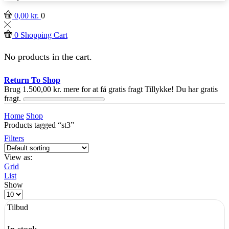
0,00
kr.
0
0
Shopping Cart
No products in the cart.
Return To Shop
Brug
1.500,00
kr.
mere for at få gratis fragt
Tillykke! Du har gratis
fragt.
Home
Shop
Products tagged “st3”
Filters
View as:
Grid
List
Show
Products
per
Tilbud
page
In stock