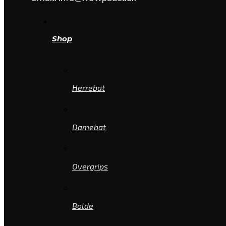
Shop
Herrebat
Damebat
Overgrips
Bolde