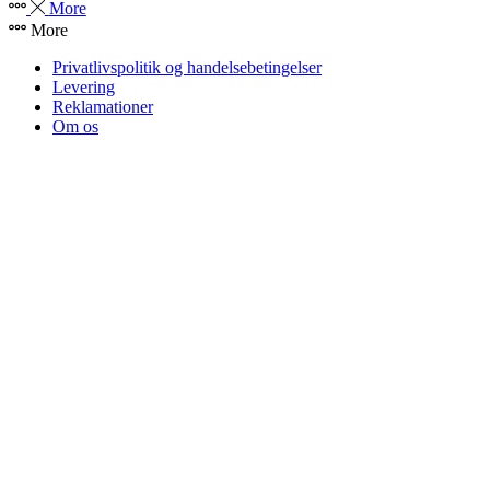
More
More
Privatlivspolitik og handelsebetingelser
Levering
Reklamationer
Om os