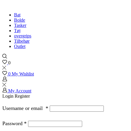
Bat
Bolde
Tasker
Tøj
overgrips
Tilbehør
Outlet
0
0
My Wishlist
My Account
Login
Register
Username or email
*
Password
*