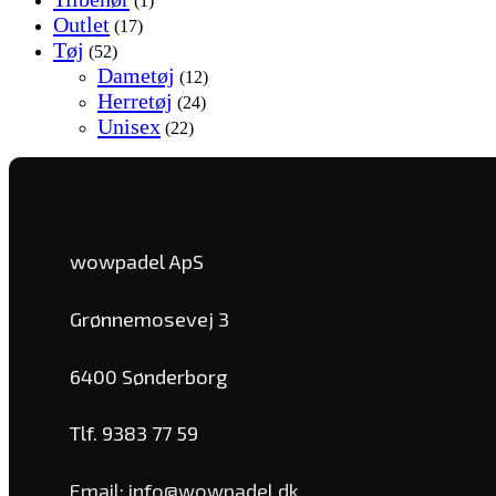
(1)
Outlet
(17)
Tøj
(52)
Dametøj
(12)
Herretøj
(24)
Unisex
(22)
wowpadel ApS
Grønnemosevej 3
6400 Sønderborg
Tlf. 9383 77 59
Email: info@wowpadel.dk